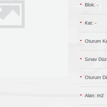
Blok: -
Kat: -
Oturum Ka
Sınav Düze
Oturum Dü
Alan: m2