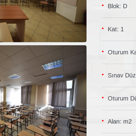
Blok: D
Kat: 1
Oturum Ka
Sınav Düze
Oturum Dü
Alan: m2