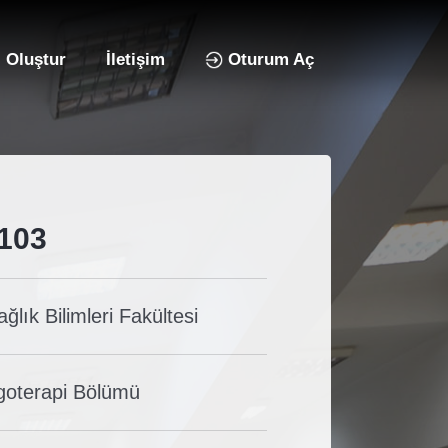
 Oluştur
İletişim
Oturum Aç
 103
ğlık Bilimleri Fakültesi
goterapi Bölümü